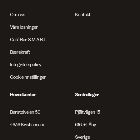
Om oss
Kontakt
Våre løsninger
Café Bar S.M.A.R.T.
Bærekraft
Integritetspolicy
Cookieinnstillinger
Hovedkontor
Sentrallager
Barstølveien 50
Pjältvägen 15
4636 Kristiansand
616 34 Åby
Sverige