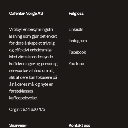
Café Bar Norge AS
Følg oss
Vi tilbyr en bekymringsfri
LinkedIn
løsning som gjør det enkelt
Instagram
for dere å skape et trivelig
og effektivt arbeidsmiljø.
Facebook
Søk etter sider og artikler
Med våre skreddersydde
kaffeløsninger og personlig
YouTube
service tar vi hånd om alt,
slik at dere kan fokusere på
å nå deres mål og nyte en
førsteklasses
kaffeopplevelse.
Org.nr: 934 630 475
Snarveier
Kontakt oss