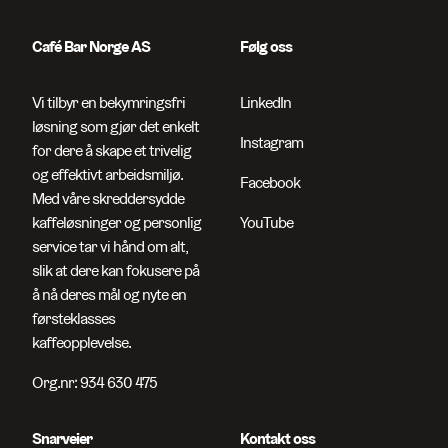
Café Bar Norge AS
Følg oss
Vi tilbyr en bekymringsfri
LinkedIn
løsning som gjør det enkelt
Instagram
for dere å skape et trivelig
og effektivt arbeidsmiljø.
Facebook
Søk etter sider og artikler
Med våre skreddersydde
kaffeløsninger og personlig
YouTube
service tar vi hånd om alt,
slik at dere kan fokusere på
å nå deres mål og nyte en
førsteklasses
kaffeopplevelse.
Org.nr: 934 630 475
Snarveier
Kontakt oss