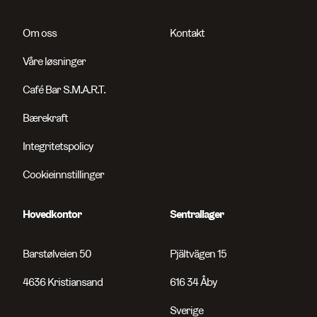
Om oss
Kontakt
Våre løsninger
Café Bar S.M.A.R.T.
Bærekraft
Integritetspolicy
Cookieinnstillinger
Hovedkontor
Sentrallager
Barstølveien 50
Pjältvägen 15
4636 Kristiansand
616 34 Åby
Sverige